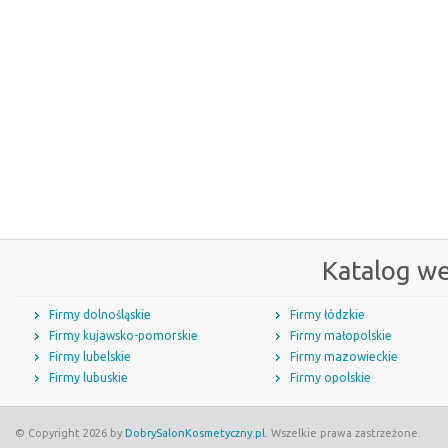
Katalog w
Firmy dolnośląskie
Firmy łódzkie
Firmy kujawsko-pomorskie
Firmy małopolskie
Firmy lubelskie
Firmy mazowieckie
Firmy lubuskie
Firmy opolskie
© Copyright 2026 by
DobrySalonKosmetyczny.pl
. Wszelkie prawa zastrzeżone.