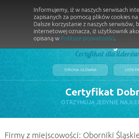
Informujemy, iż w naszych serwisach int
zapisanych za pomocą plików cookies n
Dalsze korzystanie z naszych serwisów, 
internetowej oznacza, iż użytkownik akc
opisaną w
Polityce prywatności
.
Dobry Sal
Certyfikat dla lideró
STRONA GŁÓWNA
LISTA F
Certyfikat Dob
OTRZYMUJĄ JEDYNIE NAJLE
Firmy z miejscowości: Oborniki Śląski