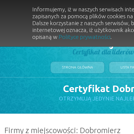
Informujemy, iż w naszych serwisach int
zapisanych za pomocą plików cookies n
Dalsze korzystanie z naszych serwisów, 
internetowej oznacza, iż użytkownik akc
opisaną w
Polityce prywatności
.
Dobry Sal
Certyfikat dla lideró
STRONA GŁÓWNA
LISTA F
Certyfikat Dob
OTRZYMUJĄ JEDYNIE NAJLE
Firmy z miejscowości: Dobromierz