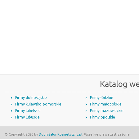
Katalog w
Firmy dolnośląskie
Firmy łódzkie
Firmy kujawsko-pomorskie
Firmy małopolskie
Firmy lubelskie
Firmy mazowieckie
Firmy lubuskie
Firmy opolskie
© Copyright 2026 by
DobrySalonKosmetyczny.pl
. Wszelkie prawa zastrzeżone.