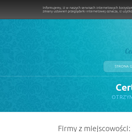
Informujemy, iż w naszych serwisach internetowych korzystam
zmiany ustawień przeglądarki internetowej oznacza, iż użytko
Ce
STRONA 
Cer
LOGII W PROCESIE
OTRZYM
Firmy z miejscowości: