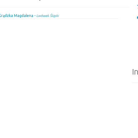
Grądzka Magdalena -
Lwówek Śląski
I