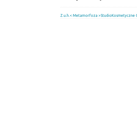
Z.u.h.< Metamorfoza >StudioKosmetyczne 