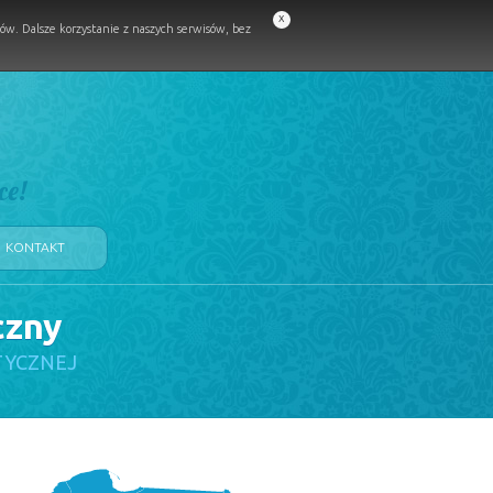
x
w. Dalsze korzystanie z naszych serwisów, bez
ce!
KONTAKT
czny
TYCZNEJ