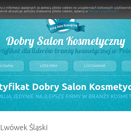
y z informacji zapisanych za pomocą plików cookies na urządzeniach końcowych użytkownikó
wnik akceptuje politykę stosowania plików cookies, opisaną w
Polityce prywatności
.
Dobry Salon Kosmetyczny
rtyfikat dla liderów branży kosmetycznej w Pols
GŁÓWNA
LISTA FIRM
LOGOWANIE
tyfikat Dobry Salon Kosmety
UJĄ JEDYNIE NAJLEPSZE FIRMY W BRANŻY KOSME
 Lwówek Śląski