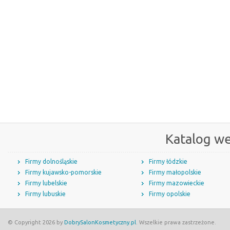
Katalog w
Firmy dolnośląskie
Firmy łódzkie
Firmy kujawsko-pomorskie
Firmy małopolskie
Firmy lubelskie
Firmy mazowieckie
Firmy lubuskie
Firmy opolskie
© Copyright 2026 by
DobrySalonKosmetyczny.pl
. Wszelkie prawa zastrzeżone.