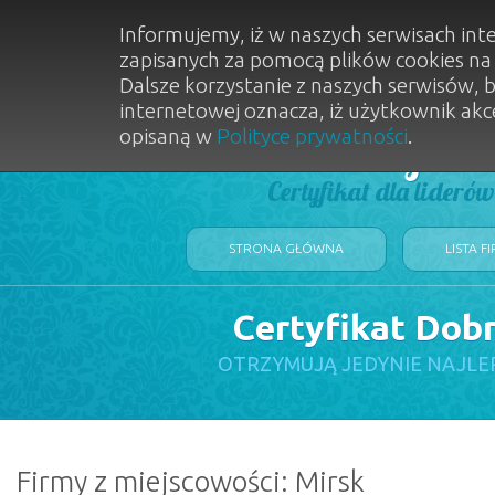
Informujemy, iż w naszych serwisach int
zapisanych za pomocą plików cookies n
Dalsze korzystanie z naszych serwisów, 
internetowej oznacza, iż użytkownik akc
opisaną w
Polityce prywatności
.
Dobry Sal
Certyfikat dla lideró
STRONA GŁÓWNA
LISTA F
Certyfikat Dob
OTRZYMUJĄ JEDYNIE NAJLE
Firmy z miejscowości: Mirsk