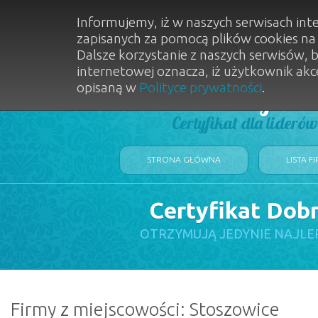
Informujemy, iż w naszych serwisach int
zapisanych za pomocą plików cookies n
Dalsze korzystanie z naszych serwisów, 
internetowej oznacza, iż użytkownik akc
opisaną w
Polityce prywatności
.
Dobry Sal
Certyfikat dla lideró
STRONA GŁÓWNA
LISTA F
Certyfikat Dob
OTRZYMUJĄ JEDYNIE NAJLE
Firmy z miejscowości: Stoszowice