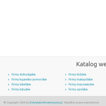
Katalog w
Firmy dolnośląskie
Firmy łódzkie
Firmy kujawsko-pomorskie
Firmy małopolskie
Firmy lubelskie
Firmy mazowieckie
Firmy lubuskie
Firmy opolskie
© Copyright 2026 by
DobrySalonKosmetyczny.pl
. Wszelkie prawa zastrzeżone.