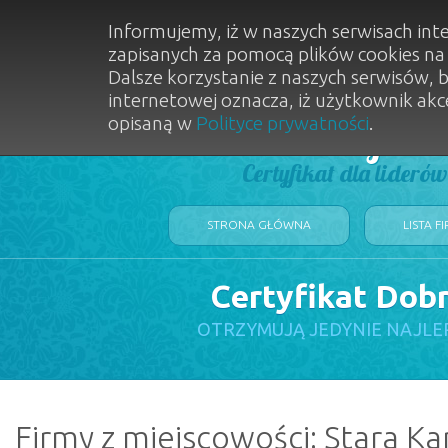
Informujemy, iż w naszych serwisach int
zapisanych za pomocą plików cookies n
Dalsze korzystanie z naszych serwisów, 
internetowej oznacza, iż użytkownik akc
opisaną w
Polityce prywatności
.
Dobry Sal
Certyfikat dla lideró
STRONA GŁÓWNA
LISTA F
Certyfikat Dob
OTRZYMUJĄ JEDYNIE NAJLE
Firmy z miejscowości: Stara K