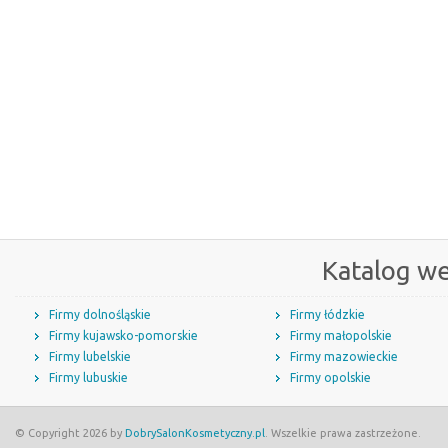
Katalog w
Firmy dolnośląskie
Firmy łódzkie
Firmy kujawsko-pomorskie
Firmy małopolskie
Firmy lubelskie
Firmy mazowieckie
Firmy lubuskie
Firmy opolskie
© Copyright 2026 by
DobrySalonKosmetyczny.pl
. Wszelkie prawa zastrzeżone.