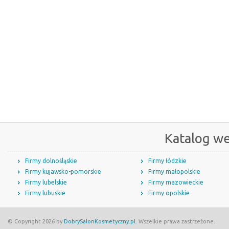
Katalog w
Firmy dolnośląskie
Firmy łódzkie
Firmy kujawsko-pomorskie
Firmy małopolskie
Firmy lubelskie
Firmy mazowieckie
Firmy lubuskie
Firmy opolskie
© Copyright 2026 by
DobrySalonKosmetyczny.pl
. Wszelkie prawa zastrzeżone.