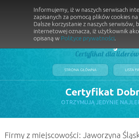
Informujemy, iż w naszych serwisach int
zapisanych za pomocą plików cookies n
Dalsze korzystanie z naszych serwisów, 
internetowej oznacza, iż użytkownik akc
opisaną w
Polityce prywatności
.
Dobry Sal
Certyfikat dla lideró
STRONA GŁÓWNA
LISTA F
Certyfikat Dob
OTRZYMUJĄ JEDYNIE NAJLE
Firmy z miejscowości: Jaworzyna Śląs