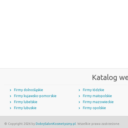
Katalog w
Firmy dolnośląskie
Firmy łódzkie
Firmy kujawsko-pomorskie
Firmy małopolskie
Firmy lubelskie
Firmy mazowieckie
Firmy lubuskie
Firmy opolskie
© Copyright 2026 by
DobrySalonKosmetyczny.pl
. Wszelkie prawa zastrzeżone.