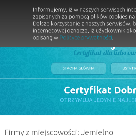
Informujemy, iż w naszych serwisach int
zapisanych za pomocą plików cookies n
Dalsze korzystanie z naszych serwisów, 
internetowej oznacza, iż użytkownik akc
opisaną w
Polityce prywatności
.
Dobry Sal
Certyfikat dla lideró
STRONA GŁÓWNA
LISTA F
Certyfikat Dob
OTRZYMUJĄ JEDYNIE NAJLE
Firmy z miejscowości: Jemielno