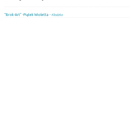
"Brok-Art" -Piątek Wioletta -
Kłodzko