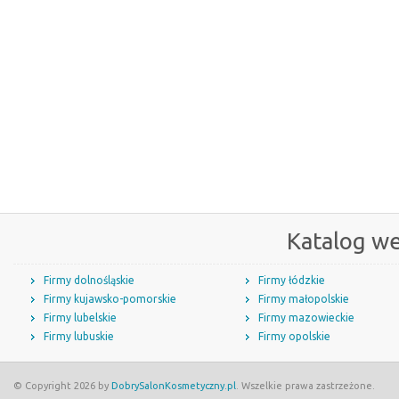
Katalog w
Firmy dolnośląskie
Firmy łódzkie
Firmy kujawsko-pomorskie
Firmy małopolskie
Firmy lubelskie
Firmy mazowieckie
Firmy lubuskie
Firmy opolskie
© Copyright 2026 by
DobrySalonKosmetyczny.pl
. Wszelkie prawa zastrzeżone.