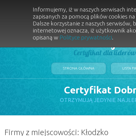
Informujemy, iż w naszych serwisach int
zapisanych za pomocą plików cookies n
Dalsze korzystanie z naszych serwisów, 
internetowej oznacza, iż użytkownik akc
opisaną w
Polityce prywatności
.
Dobry Sal
Certyfikat dla lideró
STRONA GŁÓWNA
LISTA F
Certyfikat Dob
OTRZYMUJĄ JEDYNIE NAJLE
Firmy z miejscowości: Kłodzko