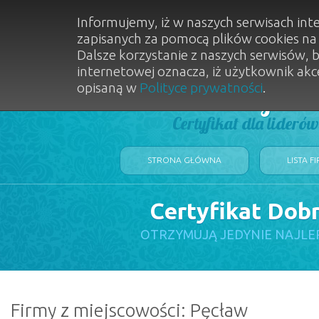
Informujemy, iż w naszych serwisach int
zapisanych za pomocą plików cookies n
Dalsze korzystanie z naszych serwisów, 
internetowej oznacza, iż użytkownik akc
opisaną w
Polityce prywatności
.
Dobry Sal
Certyfikat dla lideró
STRONA GŁÓWNA
LISTA F
Certyfikat Dob
OTRZYMUJĄ JEDYNIE NAJLE
Firmy z miejscowości: Pęcław