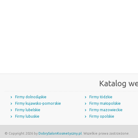
Katalog w
Firmy dolnośląskie
Firmy łódzkie
Firmy kujawsko-pomorskie
Firmy małopolskie
Firmy lubelskie
Firmy mazowieckie
Firmy lubuskie
Firmy opolskie
© Copyright 2026 by
DobrySalonKosmetyczny.pl
. Wszelkie prawa zastrzeżone.